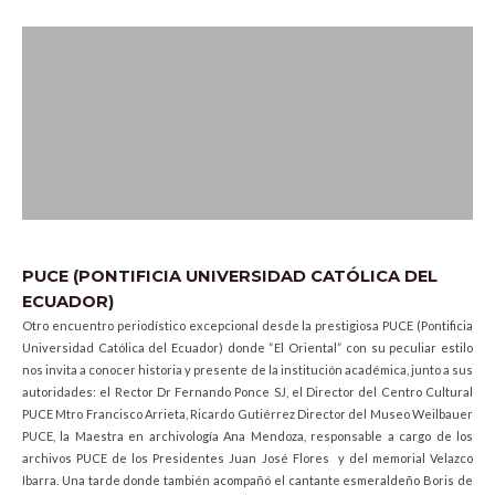
PUCE (PONTIFICIA UNIVERSIDAD CATÓLICA DEL
ECUADOR)
Otro encuentro periodístico excepcional desde la prestigiosa PUCE (Pontificia
Universidad Católica del Ecuador) donde “El Oriental” con su peculiar estilo
nos invita a conocer historia y presente de la institución académica, junto a sus
autoridades: el Rector Dr Fernando Ponce SJ, el Director del Centro Cultural
PUCE Mtro Francisco Arrieta, Ricardo Gutiérrez Director del Museo Weilbauer
PUCE, la Maestra en archivología Ana Mendoza, responsable a cargo de los
archivos PUCE de los Presidentes Juan José Flores y del memorial Velazco
Ibarra. Una tarde donde también acompañó el cantante esmeraldeño Boris de