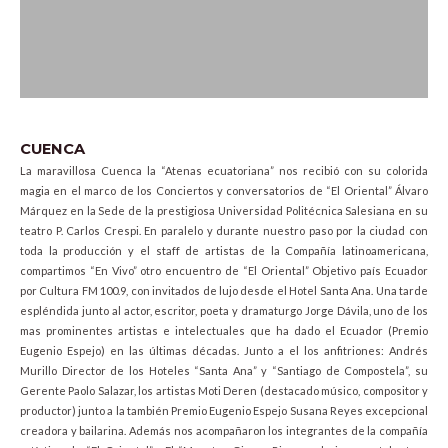
CUENCA
La maravillosa Cuenca la “Atenas ecuatoriana” nos recibió con su colorida
magia en el marco de los Conciertos y conversatorios de “El Oriental” Álvaro
Márquez en la Sede de la prestigiosa Universidad Politécnica Salesiana en su
teatro P. Carlos Crespi. En paralelo y durante nuestro paso por la ciudad con
toda la producción y el staff de artistas de la Compañía latinoamericana,
compartimos “En Vivo” otro encuentro de “El Oriental” Objetivo país Ecuador
por Cultura FM 100.9, con invitados de lujo desde el Hotel Santa Ana. Una tarde
espléndida junto al actor, escritor, poeta y dramaturgo Jorge Dávila, uno de los
mas prominentes artistas e intelectuales que ha dado el Ecuador (Premio
Eugenio Espejo) en las últimas décadas. Junto a el los anfitriones: Andrés
Murillo Director de los Hoteles “Santa Ana” y “Santiago de Compostela”, su
Gerente Paolo Salazar, los artistas Moti Deren (destacado músico, compositor y
productor) junto a la también Premio Eugenio Espejo Susana Reyes excepcional
creadora y bailarina. Además nos acompañaron los integrantes de la compañía