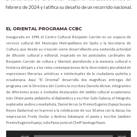
febrero de 2024 y ratifica su desafío de un recorrido nacional.
EL ORIENTAL PROGRAMA CCBC
Inaugurado en 1994, el Centro Cultural Benjamín Carrión es un espacio de
servicio cultural del Municipio Metropolitano de Quito y la Secretaría de
Cultura, que desde su creación viene desarrollando una sostenida actividad
de difusión cultural y editorial, inspirado en los postulados cardinales de
Benjamín Carrión de cultura y libertad, atendiendo a la memoria cultural e
histórica del país y a los retos contemporáneos de la diversidad y pluralidad de
expresiones literarias, artísticas e intelectuales de la ciudadanía quiteña y
ecuatoriana. Aquí “El Oriental” desarrolla dos magníficas entregas del
programa con la Directora del Centro, la escritora Daniela Alcívar, integrantes
de diferentes áreas e invitados destacados del ámbito cultural ecuatoriano:
Iván Oñate poeta ambateño, el diplomático y escritor Galo Galarza, el fotógrafo,
explorador andino y montañista, Daniel Arcos, la Premio Eugenio Espejo Susana
Reyes (bailarina) en lo previo a la celebración de sus 50 años con la danza, los
empresarios Fredy Ovelar y Andrea Sotomayor, el poeta y escritor, también
Premio Eugenio Espejo, Julio Pazos junto al Cheff Santiago Pazos.
Audio
00:00
00:00