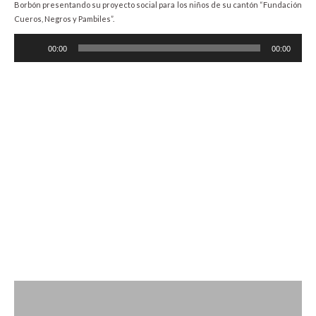
Borbón presentando su proyecto social para los niños de su cantón “Fundación
Cueros, Negros y Pambiles”.
Audio
00:00
00:00
Player