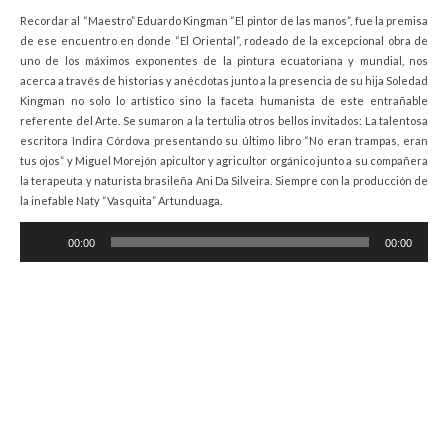
Recordar al “Maestro” Eduardo Kingman “El pintor de las manos”, fue la premisa
de ese encuentro en donde “El Oriental”, rodeado de la excepcional obra de
uno de los máximos exponentes de la pintura ecuatoriana y mundial, nos
acerca a través de historias y anécdotas junto a la presencia de su hija Soledad
Kingman no solo lo artístico sino la faceta humanista de este entrañable
referente del Arte. Se sumaron a la tertulia otros bellos invitados: La talentosa
escritora Indira Córdova presentando su último libro “No eran trampas, eran
tus ojos” y Miguel Morejón apicultor y agricultor orgánico junto a su compañera
la terapeuta y naturista brasileña Ani Da Silveira. Siempre con la producción de
la inefable Naty “Vasquita” Artunduaga.
Audio
00:00
00:00
Player