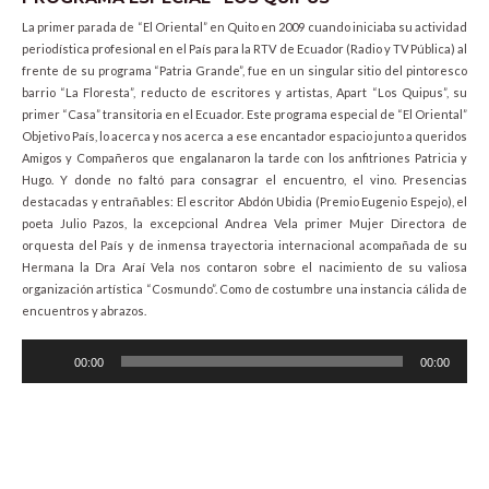
La primer parada de “El Oriental” en Quito en 2009 cuando iniciaba su actividad
periodística profesional en el País para la RTV de Ecuador (Radio y TV Pública) al
frente de su programa “Patria Grande”, fue en un singular sitio del pintoresco
barrio “La Floresta”, reducto de escritores y artistas, Apart “Los Quipus”, su
primer “Casa” transitoria en el Ecuador. Este programa especial de “El Oriental”
Objetivo País, lo acerca y nos acerca a ese encantador espacio junto a queridos
Amigos y Compañeros que engalanaron la tarde con los anfitriones Patricia y
Hugo. Y donde no faltó para consagrar el encuentro, el vino. Presencias
destacadas y entrañables: El escritor Abdón Ubidia (Premio Eugenio Espejo), el
poeta Julio Pazos, la excepcional Andrea Vela primer Mujer Directora de
orquesta del País y de inmensa trayectoria internacional acompañada de su
Hermana la Dra Araí Vela nos contaron sobre el nacimiento de su valiosa
organización artística “Cosmundo”. Como de costumbre una instancia cálida de
encuentros y abrazos.
Audio
00:00
00:00
Player