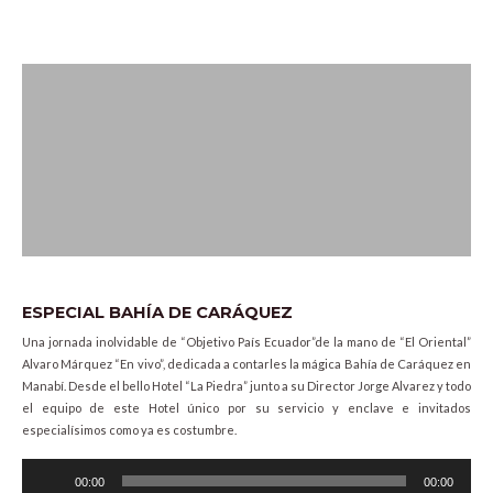
ESPECIAL BAHÍA DE CARÁQUEZ
Una jornada inolvidable de “Objetivo País Ecuador”de la mano de “El Oriental”
Alvaro Márquez “En vivo”, dedicada a contarles la mágica Bahía de Caráquez en
Manabí. Desde el bello Hotel “La Piedra” junto a su Director Jorge Alvarez y todo
el equipo de este Hotel único por su servicio y enclave e invitados
especialísimos como ya es costumbre.
Audio
00:00
00:00