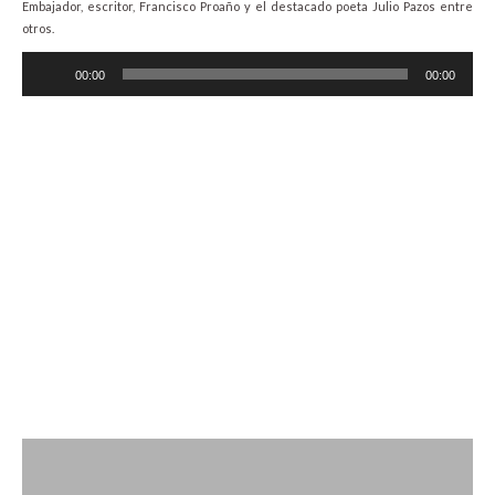
Embajador, escritor, Francisco Proaño y el destacado poeta Julio Pazos entre
otros.
Audio
00:00
00:00
Player