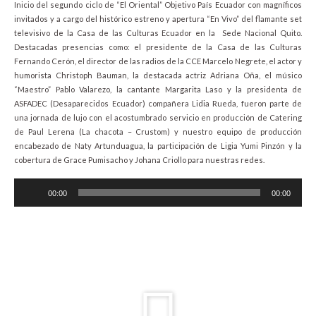
Inicio del segundo ciclo de “El Oriental” Objetivo País Ecuador con magníficos
invitados y a cargo del histórico estreno y apertura “En Vivo” del flamante set
televisivo de la Casa de las Culturas Ecuador en la Sede Nacional Quito.
Destacadas presencias como: el presidente de la Casa de las Culturas
Fernando Cerón, el director de las radios de la CCE Marcelo Negrete, el actor y
humorista Christoph Bauman, la destacada actriz Adriana Oña, el músico
“Maestro” Pablo Valarezo, la cantante Margarita Laso y la presidenta de
ASFADEC (Desaparecidos Ecuador) compañera Lidia Rueda, fueron parte de
una jornada de lujo con el acostumbrado servicio en producción de Catering
de Paul Lerena (La chacota – Crustom) y nuestro equipo de producción
encabezado de Naty Artunduagua, la participación de Ligia Yumi Pinzón y la
cobertura de Grace Pumisacho y Johana Criollo para nuestras redes.
Audio
00:00
00:00
Player