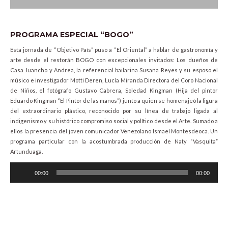
PROGRAMA ESPECIAL “BOGO”
Esta jornada de “Objetivo País” puso a “El Oriental” a hablar de gastronomía y
arte desde el restorán BOGO con excepcionales invitados: Los dueños de
Casa Juancho y Andrea, la referencial bailarina Susana Reyes y su esposo el
músico e investigador Motti Deren, Lucía Miranda Directora del Coro Nacional
de Niños, el fotógrafo Gustavo Cabrera, Soledad Kingman (Hija del pintor
Eduardo Kingman “El Pintor de las manos”) junto a quien se homenajeó la figura
del extraordinario plástico, reconocido por su línea de trabajo ligada al
indigenismo y su histórico compromiso social y político desde el Arte. Sumado a
ellos la presencia del joven comunicador Venezolano Ismael Montesdeoca. Un
programa particular con la acostumbrada producción de Naty “Vasquita”
Artunduaga.
Audio
00:00
00:00
Player