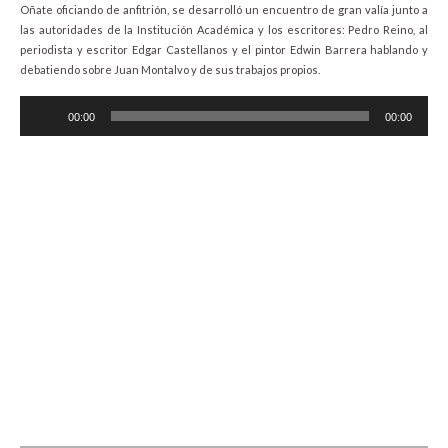
Oñate oficiando de anfitrión, se desarrolló un encuentro de gran valía junto a
las autoridades de la Institución Académica y los escritores: Pedro Reino, al
periodista y escritor Edgar Castellanos y el pintor Edwin Barrera hablando y
debatiendo sobre Juan Montalvo y de sus trabajos propios.
Audio
00:00
00:00
Player