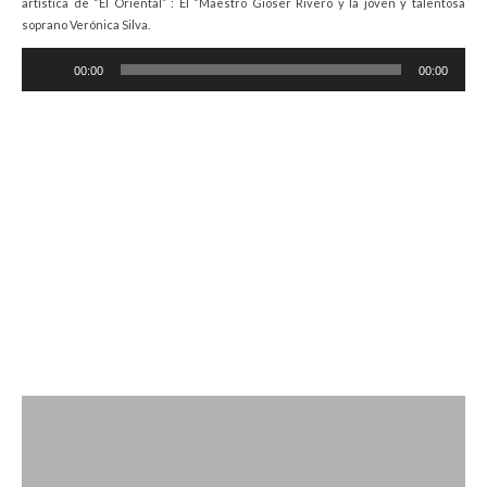
artística de “El Oriental” : El “Maestro Gioser Rivero y la joven y talentosa
soprano Verónica Silva.
Audio
00:00
00:00
Player