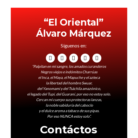
“El Oriental”
Álvaro Márquez
Síguenos en:
“Palpitan en mi sangre, los amados curanderos
Negros viejos e indómitos Charrúas
el Inca, el Maya, el Mapuche y el azteca
la libertad del hombre Swuar,
del Yanomami y del Tsáchila amazónico,
el legado del Tupí, del Guaraní, por eso no estoy solo.
Cercan mi cuerpo sus protectoras lanzas,
la noble sabiduría del caboclo
y el dulce aroma a tabaco de sus pipas.
Por eso NUNCA estoy solo”.
Contáctos